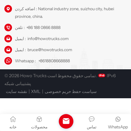
اضافه کردن : National industry zone, suizhou city, hubei
province, china.
+86 188 0866 8888
تلفن :
info@howotrucks.com
ایمیل :
bruce@howotrucks.com
ایمیل :
Whatsapp :
+8618808668888
IPv6
© 2026 Howo Trucks تمامی حقوق محفوظ است.
پشتیبانی شبکه
سیاست حفظ حریم خصوصی
|
XML
|
نقشه سایت
WhatsApp
تماس
محصولات
خانه