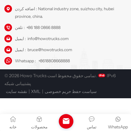
اضافه کردن : National industry zone, suizhou city, hubei
province, china.
+86 188 0866 8888
تلفن :
info@howotrucks.com
ایمیل :
bruce@howotrucks.com
ایمیل :
Whatsapp :
+8618808668888
IPv6
© 2026 Howo Trucks تمامی حقوق محفوظ است.
پشتیبانی شبکه
سیاست حفظ حریم خصوصی
|
XML
|
نقشه سایت
WhatsApp
تماس
محصولات
خانه