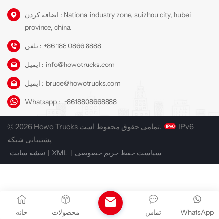
اضافه کردن : National industry zone, suizhou city, hubei
province, china.
+86 188 0866 8888
تلفن :
info@howotrucks.com
ایمیل :
bruce@howotrucks.com
ایمیل :
Whatsapp :
+8618808668888
IPv6
© 2026 Howo Trucks تمامی حقوق محفوظ است.
پشتیبانی شبکه
سیاست حفظ حریم خصوصی
|
XML
|
نقشه سایت
WhatsApp
تماس
محصولات
خانه