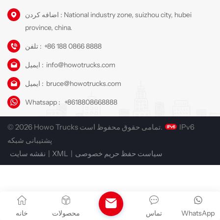
اضافه کردن : National industry zone, suizhou city, hubei
province, china.
+86 188 0866 8888
تلفن :
info@howotrucks.com
ایمیل :
bruce@howotrucks.com
ایمیل :
Whatsapp :
+8618808668888
IPv6
© 2026 Howo Trucks تمامی حقوق محفوظ است.
پشتیبانی شبکه
سیاست حفظ حریم خصوصی
|
XML
|
نقشه سایت
WhatsApp
تماس
محصولات
خانه