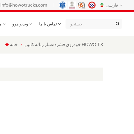
info@howotrucks.com
فارسی
تماس با ما
ویدیو هوو
م
English
Français
Deutsch
Русский
Italiano
Español
خودروی فشرده‌ساز زباله کابین HOWO TX
خانه
Português
Nederland
日语
한국어
Türk
Ελληνικά
แบบไทย
Magyar
Indonesia
Қазақстан
عربي
Tiếng Việt
မြန်မာ
Filipino
kiswahili
Türkmenler
o'zbek
Кыргызча