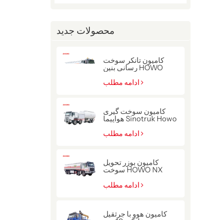
محصولات جدید
کامیون تانکر سوخت
رسانی بنین HOWO
22000L
ادامه مطلب
کامیون سوخت گیری
هواپیما Sinotruk Howo
8x4
ادامه مطلب
کامیون بوزر تحویل
سوخت HOWO NX
400HP
ادامه مطلب
کامیون هوو با جرثقیل