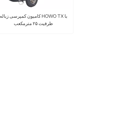
کامیون کمپرسی زباله HOWO TX با
ظرفیت ۲۵ مترمکعب
ادامه مطلب