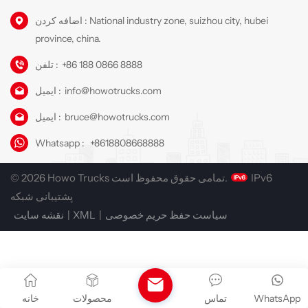
اضافه کردن : National industry zone, suizhou city, hubei
province, china.
تلفن :
+86 188 0866 8888
ایمیل :
info@howotrucks.com
ایمیل :
bruce@howotrucks.com
Whatsapp :
+8618808668888
© 2026 Howo Trucks تمامی حقوق محفوظ است.
IPv6
پشتیبانی شبکه
نقشه سایت
|
XML
|
سیاست حفظ حریم خصوصی
خانه
محصولات
تماس
WhatsApp